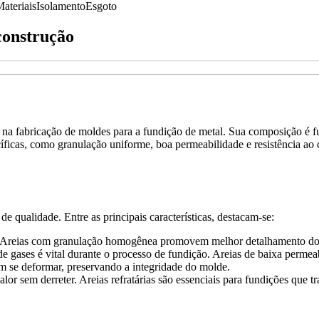
ateriais
Isolamento
Esgoto
construção
te na fabricação de moldes para a fundição de metal. Sua composição é f
ecíficas, como granulação uniforme, boa permeabilidade e resistência ao 
de qualidade. Entre as principais características, destacam-se:
al. Areias com granulação homogênea promovem melhor detalhamento do
e gases é vital durante o processo de fundição. Areias de baixa permea
em se deformar, preservando a integridade do molde.
alor sem derreter. Areias refratárias são essenciais para fundições que 