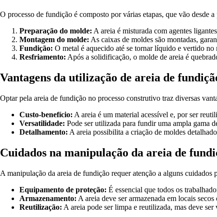
O processo de fundição é composto por várias etapas, que vão desde a 
Preparação do molde:
A areia é misturada com agentes ligante
Montagem do molde:
As caixas de moldes são montadas, garant
Fundição:
O metal é aquecido até se tornar líquido e vertido no
Resfriamento:
Após a solidificação, o molde de areia é quebrado
Vantagens da utilização de areia de fundiçã
Optar pela areia de fundição no processo construtivo traz diversas vant
Custo-benefício:
A areia é um material acessível e, por ser reutil
Versatilidade:
Pode ser utilizada para fundir uma ampla gama de m
Detalhamento:
A areia possibilita a criação de moldes detalhad
Cuidados na manipulação da areia de fundi
A manipulação da areia de fundição requer atenção a alguns cuidados pa
Equipamento de proteção:
É essencial que todos os trabalhado
Armazenamento:
A areia deve ser armazenada em locais secos 
Reutilização:
A areia pode ser limpa e reutilizada, mas deve ser