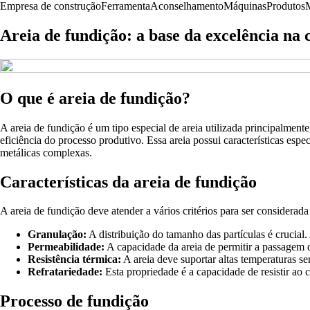
Empresa de construção
Ferramenta
Aconselhamento
Máquinas
Produtos
M
Areia de fundição: a base da excelência na 
O que é areia de fundição?
A areia de fundição é um tipo especial de areia utilizada principalmen
eficiência do processo produtivo. Essa areia possui características esp
metálicas complexas.
Características da areia de fundição
A areia de fundição deve atender a vários critérios para ser considerada 
Granulação:
A distribuição do tamanho das partículas é cruci
Permeabilidade:
A capacidade da areia de permitir a passagem d
Resistência térmica:
A areia deve suportar altas temperaturas s
Refratariedade:
Esta propriedade é a capacidade de resistir ao c
Processo de fundição