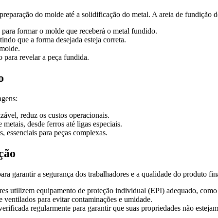
preparação do molde até a solidificação do metal. A areia de fundição
s para formar o molde que receberá o metal fundido.
indo que a forma desejada esteja correta.
 molde.
 para revelar a peça fundida.
o
agens:
izável, reduz os custos operacionais.
etais, desde ferros até ligas especiais.
os, essenciais para peças complexas.
ção
ra garantir a segurança dos trabalhadores e a qualidade do produto fin
res utilizem equipamento de proteção individual (EPI) adequado, como m
e ventilados para evitar contaminações e umidade.
 verificada regularmente para garantir que suas propriedades não estej