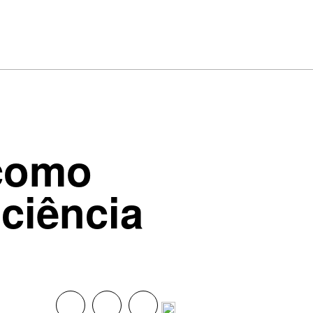
como
iciência