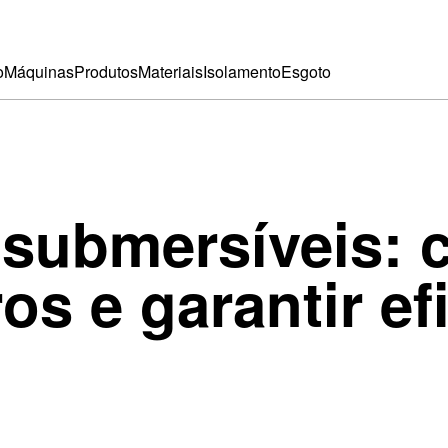
o
Máquinas
Produtos
Materiais
Isolamento
Esgoto
submersíveis: 
ros e garantir ef